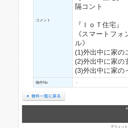
隔コント
コメント
『ＩｏＴ住宅』
《スマートフォ
ル》
(1)外出中に家の
(2)外出中に家の
(3)外出中に家の
物件No
-
A
アフィット