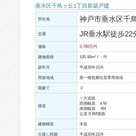
垂水区千鳥ヶ丘1丁目新築戸建
神戸市垂水区千鳥
所在地
JR垂水駅徒歩22
交通
価格
3,780
万円
建物面積
105.99
m²
/ - 坪
築年月
平成30年10月
用途地域
第一種低層住居専用地域
階建て
２
一方道路
西側幅員 ８M
接道
南側幅員 4M
公道 8.8M接面
建物構造
木造
引渡し時期
平成30年10月