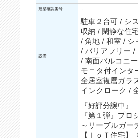
建築確認番号
-
駐車２台可 / シ
収納 / 閑静な住
/ 角地 / 和室 
/ バリアフリー /
設備
/ 南面バルコニー 
モニタ付インター
全居室複層ガラス
インクローク / 
『好評分譲中』
『第１弾』プロ
～リーブルガー
【ＩｏＴ住宅】